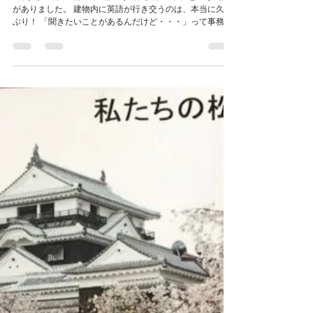
そうそう！こんな感じだったよ
ね,Guesthouse Matsuyamaっ
て。
9月から10月、5部屋中4部屋が外国人ゲスト、という期間
がありました。 建物内に英語が行き交うのは、本当に久し
ぶり！ 「聞きたいことがあるんだけど・・・」って事務所
を訪ねてくれたり、すごく長い立ち話になったり・・・。
今回は母国への帰国組が二人もいて、少しずつだけど海外
へ行...