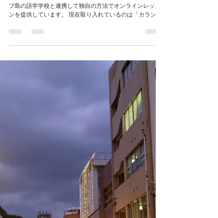
ゲストハウスまつやま
2020年6月15日
読了時間: 1分
セブ島の語学学校と連携して独自
の方法でオンラインレッスンを提
供
ゲストハウスと提携しているＮＰＯソフィア倶楽部は、セ
ブ島の語学学校と連携して独自の方法でオンラインレッス
ンを提供しています。 現在取り入れているのは「カランメ
ソッド」というヨーロッパで利用されている、英語習得ト
レーニング（そう！学習ではなくて機能を鍛える トレーニ
ング法）。...